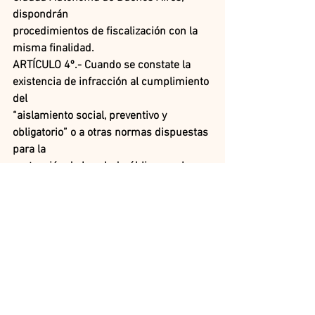
dispondrán
procedimientos de fiscalización con la 
misma finalidad.
ARTÍCULO 4º.- Cuando se constate la 
existencia de infracción al cumplimiento 
del
“aislamiento social, preventivo y 
obligatorio” o a otras normas dispuestas 
para la
protección de la salud pública en el 
marco de la emergencia sanitaria, se 
procederá de
inmediato a hacer cesar la conducta 
infractora y se dará actuación a la 
autoridad
competente, en el marco de los artículos 
205, 239 y concordantes del Código 
Penal.